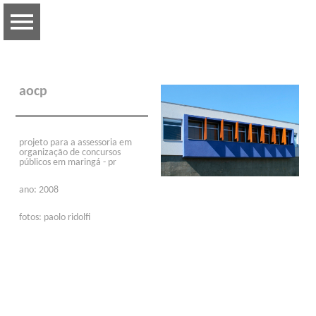
aocp
projeto para a a
ssessoria em
organização de concursos
públicos em maringá - pr
ano: 2008
fotos: paolo ridolfi